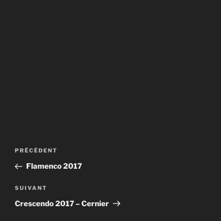
Navigation
Article
PRÉCÉDENT
de
précédent
Flamenco 2017
l’article
Article
SUIVANT
suivant
Crescendo 2017 – Cernier