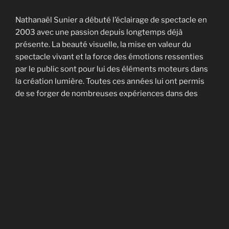
Nathanaël Sunier a débuté l’éclairage de spectacle en
2003 avec une passion depuis longtemps déjà
présente. La beauté visuelle, la mise en valeur du
spectacle vivant et la force des émotions ressenties
par le public sont pour lui des éléments moteurs dans
la création lumière. Toutes ces années lui ont permis
de se forger de nombreuses expériences dans des
domaines très variés, tels que : gospel, chanson
française, pop, rock, salsa, hip-hop, musique classique,
théâtre amateur, comédie musicale, festivals, disco,
éclairage architectural, events et publicité. Il a été
pendant plusieurs années régisseur lumière au café-
théâtre de la Tour de Rive, à La Neuveville. Plusieurs
créations originales pour Angie Ott, David Lack
(Crescendo, La Tarentelle et Red Touch) et le Gospel
Choir de Neuchâtel ont été pour lui des expériences
marquantes. Et c’est toujours avec beaucoup de plaisir
et d’humour qu’il sait se fondre dans les équipes