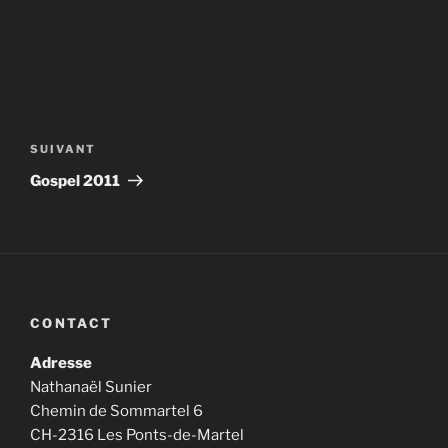
Navigation
de
Article
SUIVANT
l’article
suivant
Gospel 2011
CONTACT
Adresse
Nathanaël Sunier
Chemin de Sommartel 6
CH-2316 Les Ponts-de-Martel